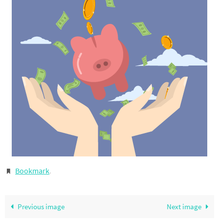
Bookmark
.
Previous image
Next image